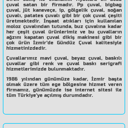
çuval satan bir firmadır. Pp çuval, bigbag
çuval, jüt kaneveçe, ip, gölgelik çuval, soğan
çuvalı, patates çuvalı gibi bir çok çuval çeşiti
üretmektedir. İnşaat atıkları için kullanılan
moloz çuvalından tutunda, buz çuvalına kadar
her çeşit çuval ürünlerimiz ve bu çuvalların
ağzını kapatan çuval dikiş makinesi gibi bir
çok ürün İzmir'de Gündüz Çuval kalitesiyle
hizmetinizdedir.
Çuvallarımız mavi çuval, beyaz çuval, baskılı
çuvallar gibi renk ve çuval baskı serigrafi
hizmetlerimizde bulunmaktadır.
1986 yılından günümüze kadar, İzmir başta
olmak üzere tüm ege bölgesine hizmet veren
firmamız, günümüzde ise internet sitesi ile
tüm Türkiye'ye açılmış durumdadır.