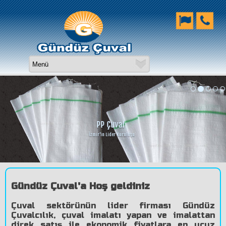
PP Çuval
İzmir'in Lider Kuruluşu
Gündüz Çuval'a Hoş geldiniz
Çuval sektörünün lider firması Gündüz
Çuvalcılık, çuval imalatı yapan ve imalattan
direk satış ile ekonomik fiyatlara en ucuz