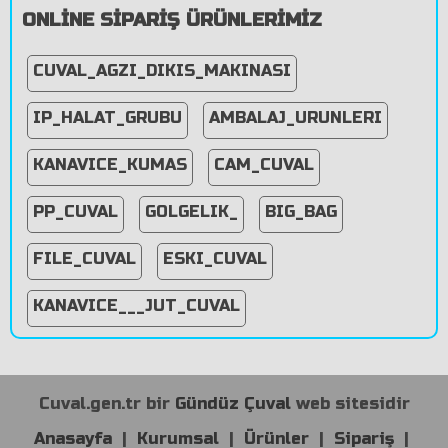
ONLİNE SİPARİŞ ÜRÜNLERİMİZ
CUVAL_AGZI_DIKIS_MAKINASI
IP_HALAT_GRUBU
AMBALAJ_URUNLERI
KANAVICE_KUMAS
CAM_CUVAL
PP_CUVAL
GOLGELIK_
BIG_BAG
FILE_CUVAL
ESKI_CUVAL
KANAVICE___JUT_CUVAL
Cuval.gen.tr bir
Gündüz Çuval
web sitesidir
Anasayfa
|
Kurumsal
|
Ürünler
|
Sipariş
|