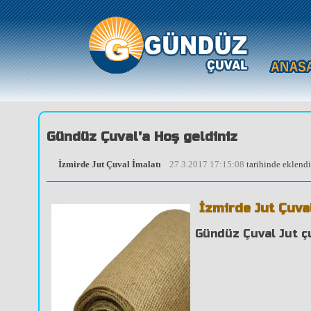
Gündüz Çuval'a Hoş geldiniz
İzmirde Jut Çuval İmalatı
27.3.2017 17:15:08
tarihinde eklend
İzmirde Jut Çuva
Gündüz Çuval Jut çu