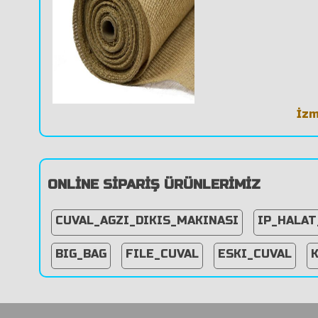
İzm
ONLİNE SİPARİŞ ÜRÜNLERİMİZ
CUVAL_AGZI_DIKIS_MAKINASI
IP_HALA
BIG_BAG
FILE_CUVAL
ESKI_CUVAL