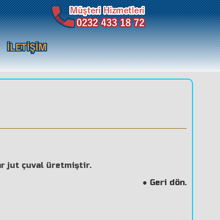
r jut çuval üretmiştir.
Geri dön.
●