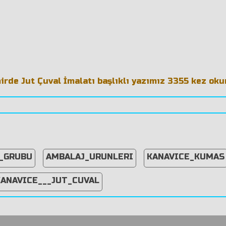
irde Jut Çuval İmalatı başlıklı yazımız 3355 kez ok
T_GRUBU
AMBALAJ_URUNLERI
KANAVICE_KUMAS
KANAVICE___JUT_CUVAL