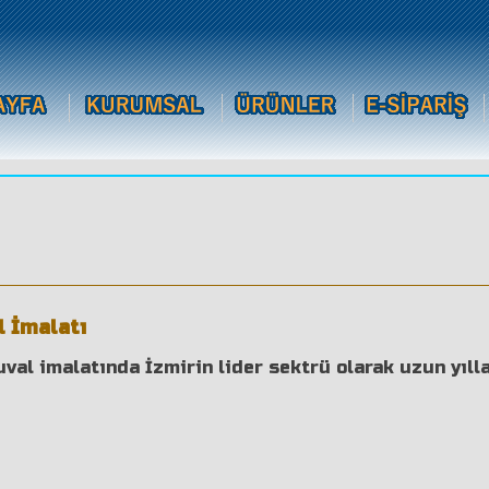
i
l İmalatı
val imalatında İzmirin lider sektrü olarak uzun yılla