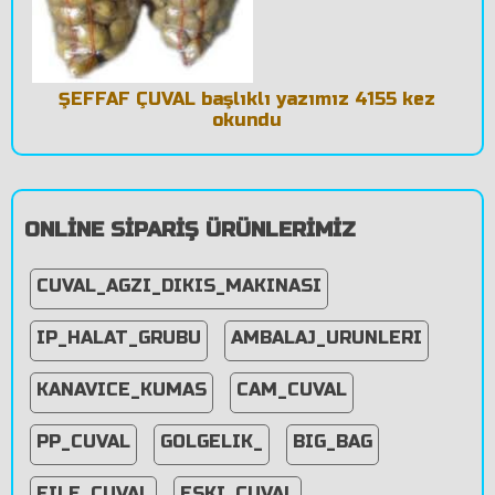
ŞEFFAF ÇUVAL başlıklı yazımız 4155 kez
okundu
ONLİNE SİPARİŞ ÜRÜNLERİMİZ
CUVAL_AGZI_DIKIS_MAKINASI
IP_HALAT_GRUBU
AMBALAJ_URUNLERI
KANAVICE_KUMAS
CAM_CUVAL
PP_CUVAL
GOLGELIK_
BIG_BAG
FILE_CUVAL
ESKI_CUVAL