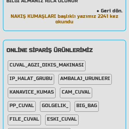
BİLGİ ALMANIZ RİCA OLUNUR
Geri dön.
●
NAKIŞ KUMAŞLARI başlıklı yazımız 2241 kez
okundu
ONLİNE SİPARİŞ ÜRÜNLERİMİZ
CUVAL_AGZI_DIKIS_MAKINASI
IP_HALAT_GRUBU
AMBALAJ_URUNLERI
KANAVICE_KUMAS
CAM_CUVAL
PP_CUVAL
GOLGELIK_
BIG_BAG
FILE_CUVAL
ESKI_CUVAL